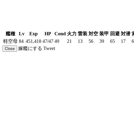
艦種
Lv
Exp
HP
Cond
火力
雷装
対空
装甲
回避
対潜
軽空母
84
451,418
47/47
49
21
13
56
39
65
17
6
嫁艦にする
Tweet
Close