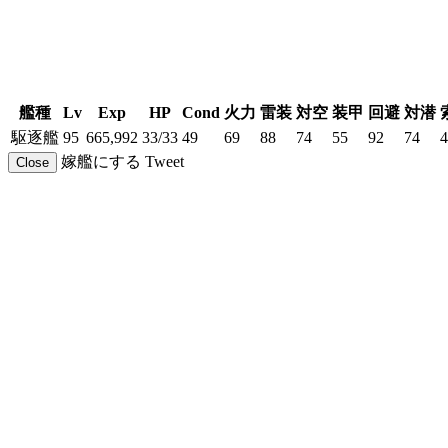
艦種
Lv
Exp
HP
Cond
火力
雷装
対空
装甲
回避
対潜
駆逐艦
95
665,992
33/33
49
69
88
74
55
92
74
4
嫁艦にする
Tweet
Close