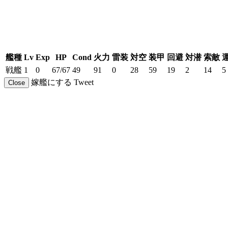
艦種
Lv
Exp
HP
Cond
火力
雷装
対空
装甲
回避
対潜
索敵
戦艦
1
0
67/67
49
91
0
28
59
19
2
14
5
嫁艦にする
Tweet
Close