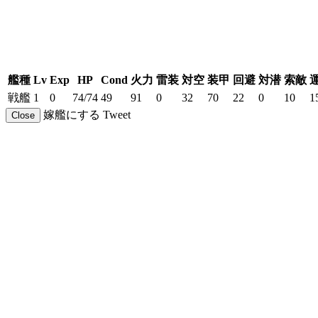
艦種
Lv
Exp
HP
Cond
火力
雷装
対空
装甲
回避
対潜
索敵
戦艦
1
0
74/74
49
91
0
32
70
22
0
10
1
嫁艦にする
Tweet
Close