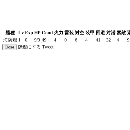
艦種
Lv
Exp
HP
Cond
火力
雷装
対空
装甲
回避
対潜
索敵
海防艦
1
0
9/9
49
4
0
6
4
41
32
4
9
嫁艦にする
Tweet
Close