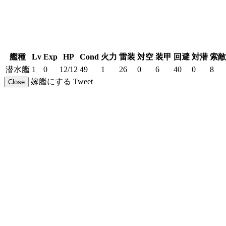
艦種
Lv
Exp
HP
Cond
火力
雷装
対空
装甲
回避
対潜
索敵
潜水艦
1
0
12/12
49
1
26
0
6
40
0
8
嫁艦にする
Tweet
Close