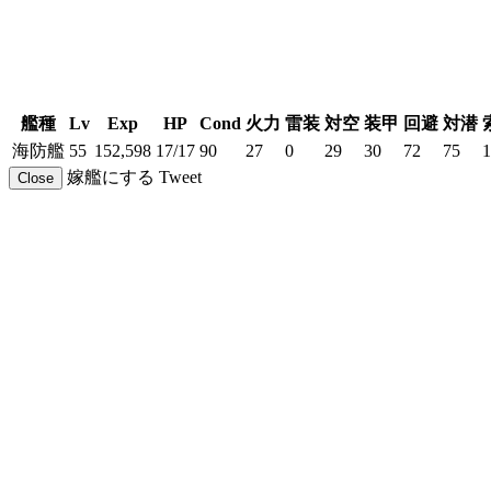
艦種
Lv
Exp
HP
Cond
火力
雷装
対空
装甲
回避
対潜
海防艦
55
152,598
17/17
90
27
0
29
30
72
75
1
嫁艦にする
Tweet
Close