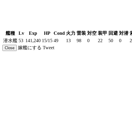
艦種
Lv
Exp
HP
Cond
火力
雷装
対空
装甲
回避
対潜
潜水艦
53
141,240
15/15
49
13
98
0
22
50
0
2
嫁艦にする
Tweet
Close