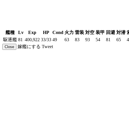
艦種
Lv
Exp
HP
Cond
火力
雷装
対空
装甲
回避
対潜
駆逐艦
81
400,922
33/33
49
63
83
93
54
81
65
4
嫁艦にする
Tweet
Close