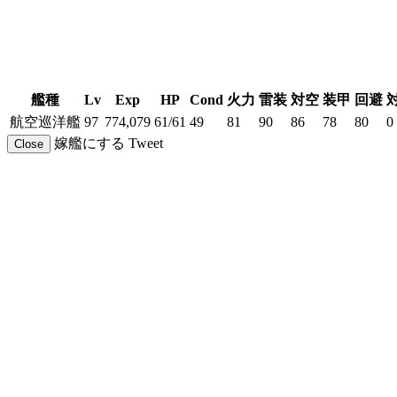
艦種
Lv
Exp
HP
Cond
火力
雷装
対空
装甲
回避
航空巡洋艦
97
774,079
61/61
49
81
90
86
78
80
0
嫁艦にする
Tweet
Close