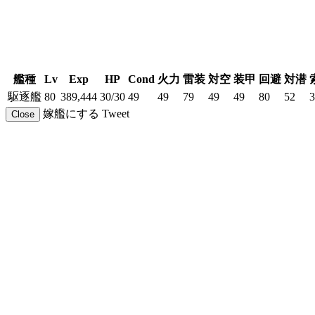
艦種
Lv
Exp
HP
Cond
火力
雷装
対空
装甲
回避
対潜
駆逐艦
80
389,444
30/30
49
49
79
49
49
80
52
3
嫁艦にする
Tweet
Close