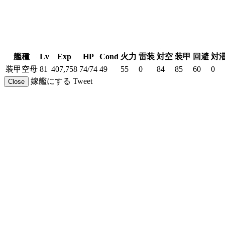
艦種
Lv
Exp
HP
Cond
火力
雷装
対空
装甲
回避
対
装甲空母
81
407,758
74/74
49
55
0
84
85
60
0
嫁艦にする
Tweet
Close