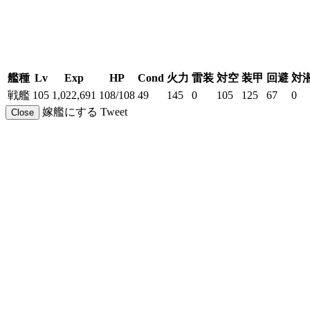
艦種
Lv
Exp
HP
Cond
火力
雷装
対空
装甲
回避
対
戦艦
105
1,022,691
108/108
49
145
0
105
125
67
0
嫁艦にする
Tweet
Close