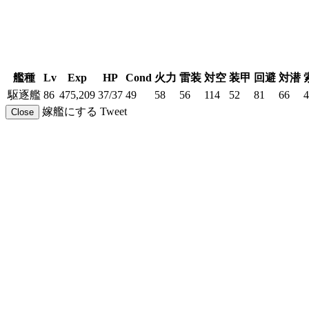
艦種
Lv
Exp
HP
Cond
火力
雷装
対空
装甲
回避
対潜
駆逐艦
86
475,209
37/37
49
58
56
114
52
81
66
4
嫁艦にする
Tweet
Close