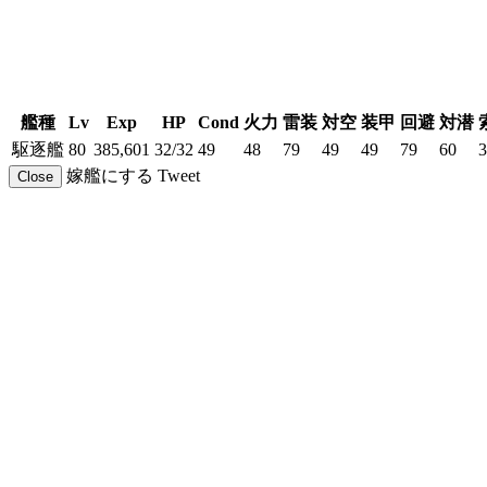
艦種
Lv
Exp
HP
Cond
火力
雷装
対空
装甲
回避
対潜
駆逐艦
80
385,601
32/32
49
48
79
49
49
79
60
3
嫁艦にする
Tweet
Close