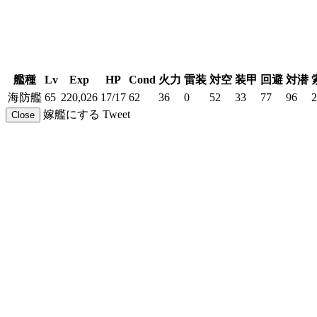
艦種
Lv
Exp
HP
Cond
火力
雷装
対空
装甲
回避
対潜
海防艦
65
220,026
17/17
62
36
0
52
33
77
96
2
嫁艦にする
Tweet
Close