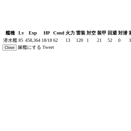
艦種
Lv
Exp
HP
Cond
火力
雷装
対空
装甲
回避
対潜
潜水艦
85
458,364
18/18
62
13
120
1
21
52
0
3
嫁艦にする
Tweet
Close