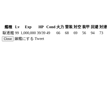
艦種
Lv
Exp
HP
Cond
火力
雷装
対空
装甲
回避
対潜
駆逐艦
99
1,000,000
39/39
49
66
68
69
56
94
73
嫁艦にする
Tweet
Close