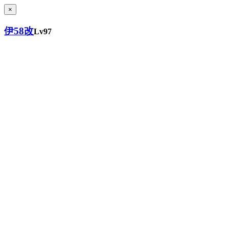
×
伊58改
Lv97