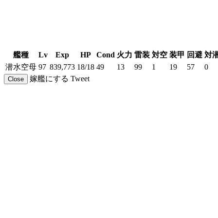
艦種
Lv
Exp
HP
Cond
火力
雷装
対空
装甲
回避
対
潜水空母
97
839,773
18/18
49
13
99
1
19
57
0
嫁艦にする
Tweet
Close