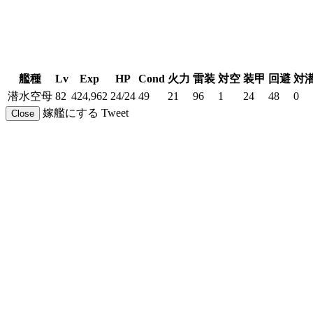
艦種
Lv
Exp
HP
Cond
火力
雷装
対空
装甲
回避
対
潜水空母
82
424,962
24/24
49
21
96
1
24
48
0
嫁艦にする
Tweet
Close