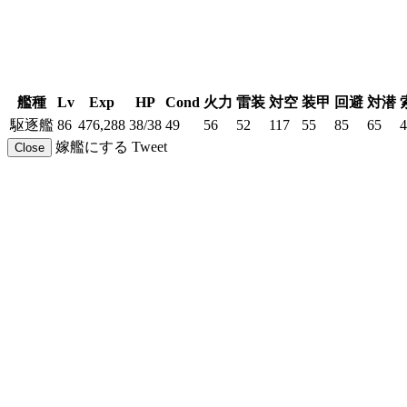
艦種
Lv
Exp
HP
Cond
火力
雷装
対空
装甲
回避
対潜
駆逐艦
86
476,288
38/38
49
56
52
117
55
85
65
4
嫁艦にする
Tweet
Close