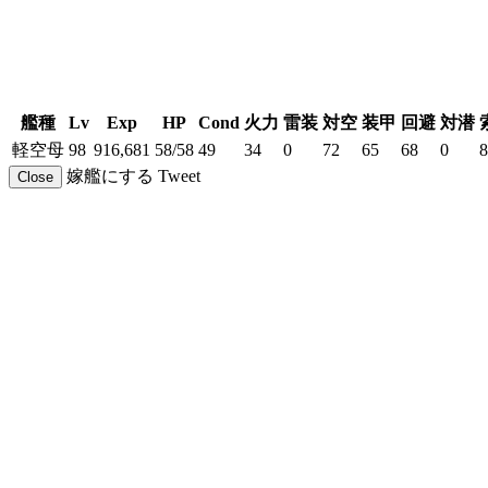
艦種
Lv
Exp
HP
Cond
火力
雷装
対空
装甲
回避
対潜
軽空母
98
916,681
58/58
49
34
0
72
65
68
0
8
嫁艦にする
Tweet
Close