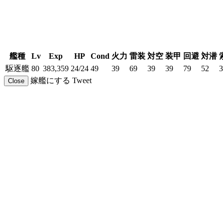
艦種
Lv
Exp
HP
Cond
火力
雷装
対空
装甲
回避
対潜
駆逐艦
80
383,359
24/24
49
39
69
39
39
79
52
3
嫁艦にする
Tweet
Close