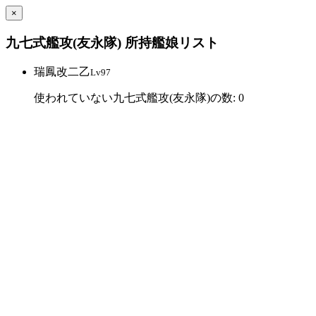
×
九七式艦攻(友永隊) 所持艦娘リスト
瑞鳳改二乙
Lv97
使われていない九七式艦攻(友永隊)の数: 0