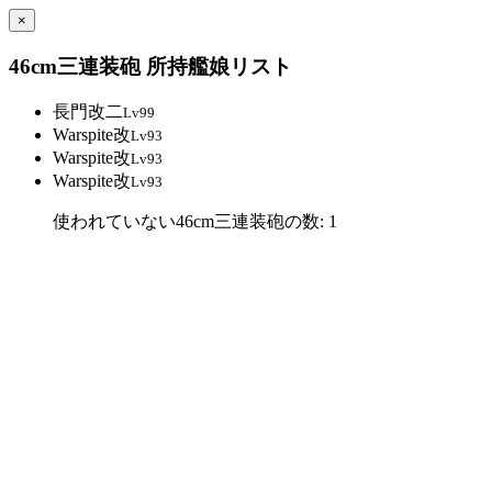
×
46cm三連装砲 所持艦娘リスト
長門改二
Lv99
Warspite改
Lv93
Warspite改
Lv93
Warspite改
Lv93
使われていない46cm三連装砲の数: 1