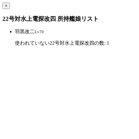
×
22号対水上電探改四 所持艦娘リスト
羽黒改二
Lv70
使われていない22号対水上電探改四の数: 1