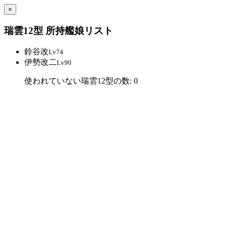
×
瑞雲12型 所持艦娘リスト
鈴谷改
Lv74
伊勢改二
Lv90
使われていない瑞雲12型の数: 0