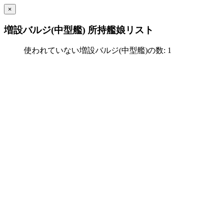
×
増設バルジ(中型艦) 所持艦娘リスト
使われていない増設バルジ(中型艦)の数: 1