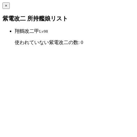
×
紫電改二 所持艦娘リスト
翔鶴改二甲
Lv98
使われていない紫電改二の数: 0