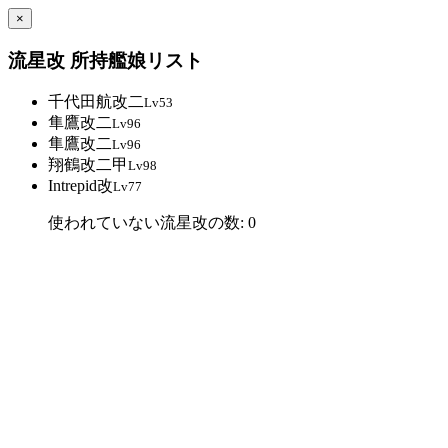
×
流星改 所持艦娘リスト
千代田航改二
Lv53
隼鷹改二
Lv96
隼鷹改二
Lv96
翔鶴改二甲
Lv98
Intrepid改
Lv77
使われていない流星改の数: 0