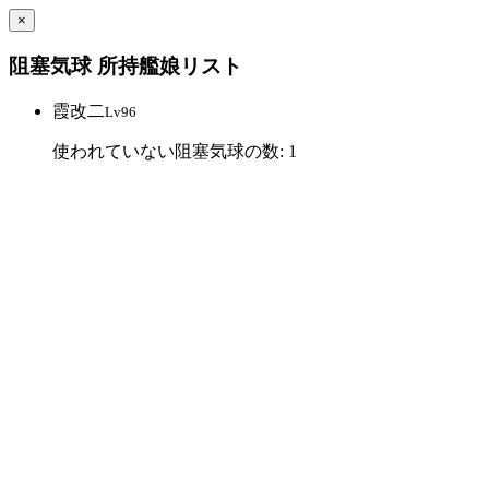
×
阻塞気球 所持艦娘リスト
霞改二
Lv96
使われていない阻塞気球の数: 1