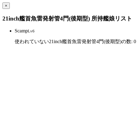
×
21inch艦首魚雷発射管4門(後期型) 所持艦娘リスト
Scamp
Lv6
使われていない21inch艦首魚雷発射管4門(後期型)の数: 0