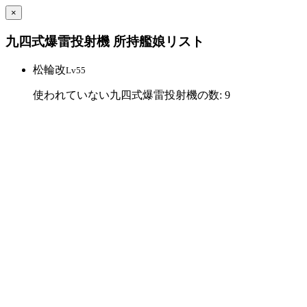
×
九四式爆雷投射機 所持艦娘リスト
松輪改
Lv55
使われていない九四式爆雷投射機の数: 9