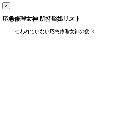
×
応急修理女神 所持艦娘リスト
使われていない応急修理女神の数: 9