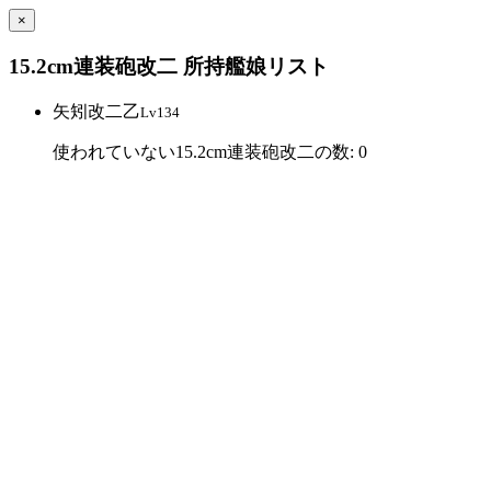
×
15.2cm連装砲改二 所持艦娘リスト
矢矧改二乙
Lv134
使われていない15.2cm連装砲改二の数: 0