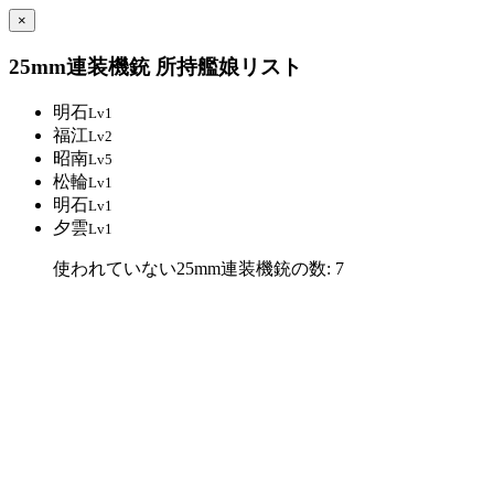
×
25mm連装機銃 所持艦娘リスト
明石
Lv1
福江
Lv2
昭南
Lv5
松輪
Lv1
明石
Lv1
夕雲
Lv1
使われていない25mm連装機銃の数: 7