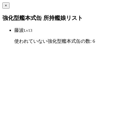
×
強化型艦本式缶 所持艦娘リスト
藤波
Lv13
使われていない強化型艦本式缶の数: 6