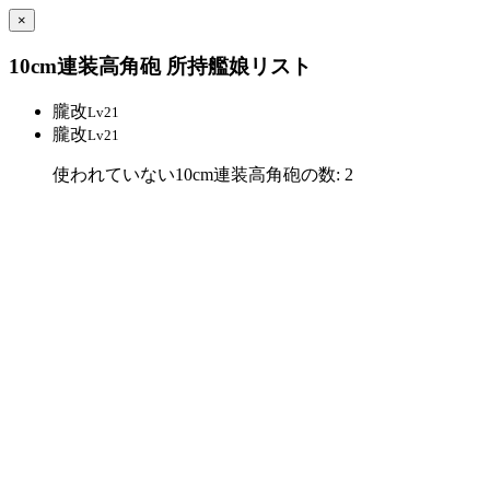
×
10cm連装高角砲 所持艦娘リスト
朧改
Lv21
朧改
Lv21
使われていない10cm連装高角砲の数: 2