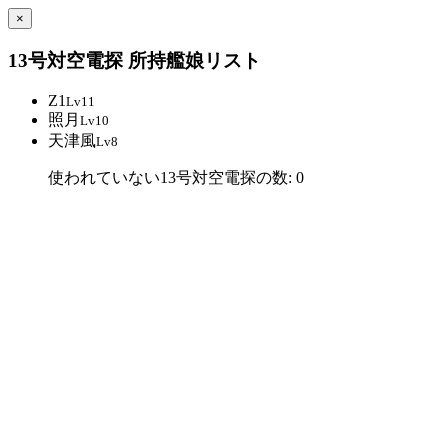
×
13号対空電探 所持艦娘リスト
Z1
Lv11
照月
Lv10
天津風
Lv8
使われていない13号対空電探の数: 0