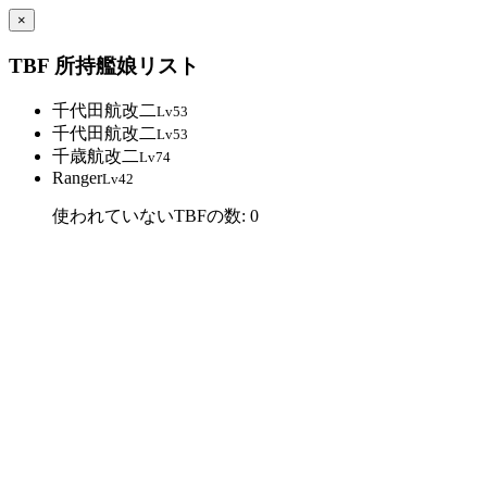
×
TBF 所持艦娘リスト
千代田航改二
Lv53
千代田航改二
Lv53
千歳航改二
Lv74
Ranger
Lv42
使われていないTBFの数: 0