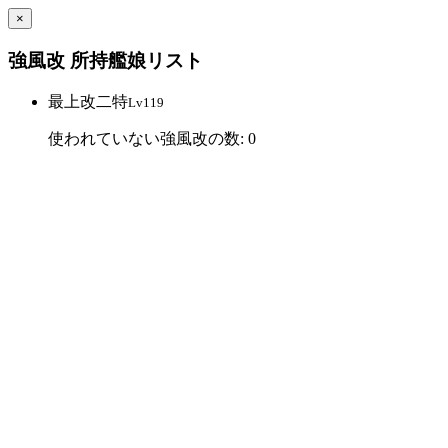
×
強風改 所持艦娘リスト
最上改二特
Lv119
使われていない強風改の数: 0