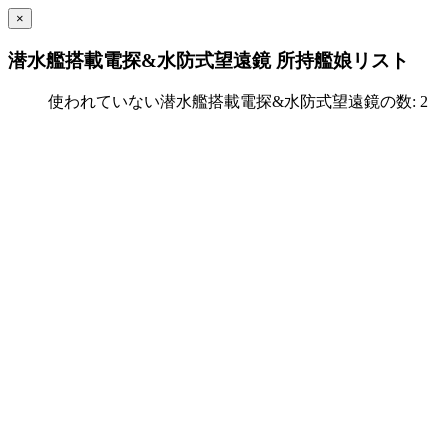
×
潜水艦搭載電探&水防式望遠鏡 所持艦娘リスト
使われていない潜水艦搭載電探&水防式望遠鏡の数: 2