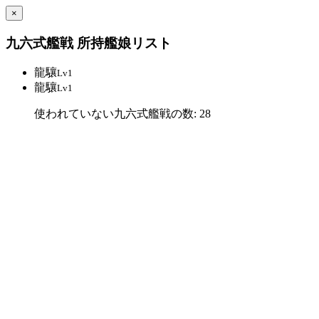
×
九六式艦戦 所持艦娘リスト
龍驤
Lv1
龍驤
Lv1
使われていない九六式艦戦の数: 28