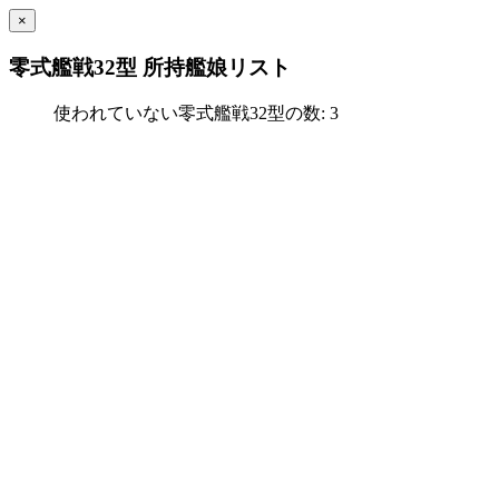
×
零式艦戦32型 所持艦娘リスト
使われていない零式艦戦32型の数: 3