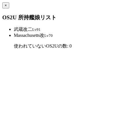
×
OS2U 所持艦娘リスト
武蔵改二
Lv91
Massachusetts改
Lv70
使われていないOS2Uの数: 0