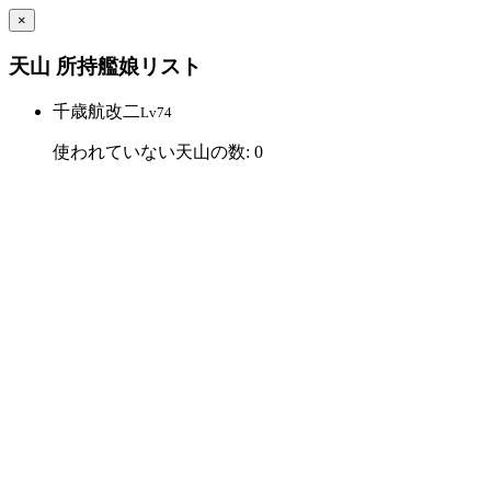
×
天山 所持艦娘リスト
千歳航改二
Lv74
使われていない天山の数: 0