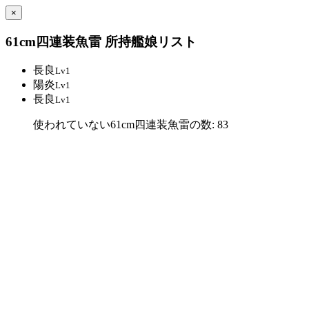
×
61cm四連装魚雷 所持艦娘リスト
長良
Lv1
陽炎
Lv1
長良
Lv1
使われていない61cm四連装魚雷の数: 83