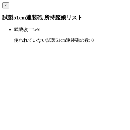
×
試製51cm連装砲 所持艦娘リスト
武蔵改二
Lv91
使われていない試製51cm連装砲の数: 0