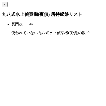
×
九八式水上偵察機(夜偵) 所持艦娘リスト
長門改二
Lv99
使われていない九八式水上偵察機(夜偵)の数: 0