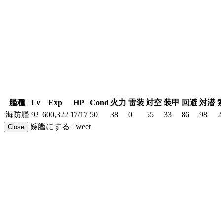
艦種
Lv
Exp
HP
Cond
火力
雷装
対空
装甲
回避
対潜
海防艦
92
600,322
17/17
50
38
0
55
33
86
98
2
嫁艦にする
Tweet
Close