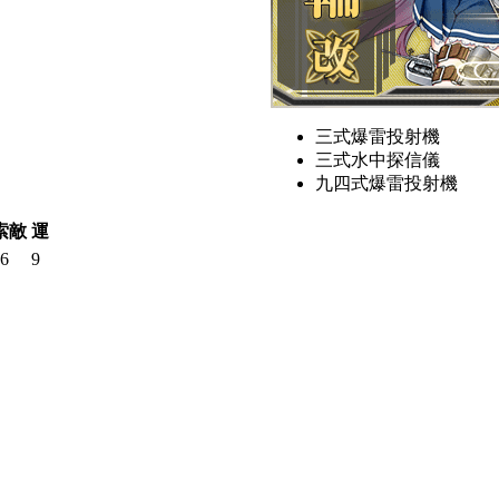
三式爆雷投射機
三式水中探信儀
九四式爆雷投射機
索敵
運
6
9